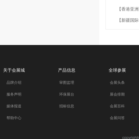
【香港亚洲
【新疆国际
2017年
台湾台北世
香港会议展
关于会展城
产品信息
全球参展
2016-
品牌介绍
审图监理
会展头条
2016-
服务声明
环保展台
展会排期
间表
媒体报道
招标信息
会展百科
2016-
表
帮助中心
会展问答
copyrigh