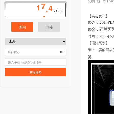
发布日期：2017-06-3
4
.
9
万元
【展会资讯】
2017
展会
：
国内
国外
荷兰阿
展馆
：
时间
：2017年5月
【顶好案例】
继上一届的展会
m²
势。
获取报价