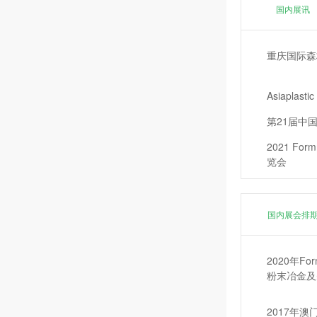
国内展讯
重庆国际森
Asiapl
第21届中
2021 F
览会
2021年马
国内展会排
韩国KOBA展
2020年Fo
粉末冶金及
2017年