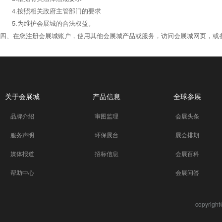
4.按照相关政府主管部门的要求
5.为维护会展城的合法权益。
四、在您注册会展城账户，使用其他会展城产品或服务，访问会展城网页，或
关于会展城
产品信息
全球参展
品牌介绍
审图监理
会展头条
服务声明
环保展台
展会排期
媒体报道
招标信息
会展百科
帮助中心
会展问答
copyrigh