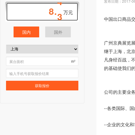
发布日期：2017-06-0
8
.
3
万元
中国出口商品
国内
国外
广州京典展览展
继于上海，北
凡身经百战，
m²
的基础使我们
获取报价
公司的主要业
--各类国际、
--企业的文化