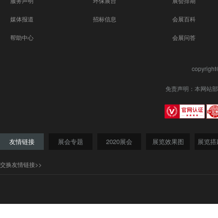
服务声明
环保展台
展会排期
间表
媒体报道
招标信息
会展百科
2016-
表
帮助中心
会展问答
copyrigh
免责声明：本网站部
友情链接
展会专题
2020展会
展览效果图
展览搭
交换友情链接>>