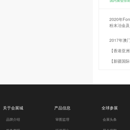
国内展会排
韩国KOBA展
2020年Fo
粉末冶金及
2017年
【香港亚洲
【新疆国际
2017年
台湾台北世
香港会议展
关于会展城
产品信息
全球参展
2016-
品牌介绍
审图监理
会展头条
2016-